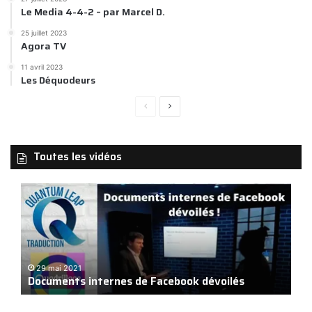
Le Media 4-4-2 – par Marcel D.
25 juillet 2023
Agora TV
11 avril 2023
Les Déquodeurs
Page
Page
précédente
suivante
Toutes les vidéos
Documents
Répond
internes
Macron
de
!!!
Facebook
dévoilés
29 mai 2021
17 o
Documents internes de Facebook dévoilés
Répon