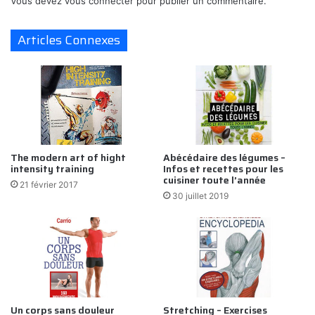
Vous devez
vous connecter
pour publier un commentaire.
Articles Connexes
The modern art of hight
Abécédaire des légumes –
intensity training
Infos et recettes pour les
cuisiner toute l’année
21 février 2017
30 juillet 2019
Un corps sans douleur
Stretching – Exercises