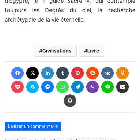
d’Égypte, le « guide sacré », qui contemple
toujours les Degrés du ciel, la recherche
archétypale de la vie éternelle.
Civilisations
Livre
Facebook
X
Linkedin
Tumblr
Pinterest
Reddit
VKontakte
Odnok
Pocket
Skype
Messenger
WhatsApp
Telegram
Viber
Ligne
Partager par E-mail
Imprimer
Laisser un commentaire