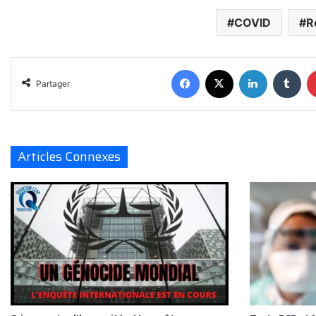
COVID
R
Facebook
X
Linkedin
Tum
Partager
Articles Connexes