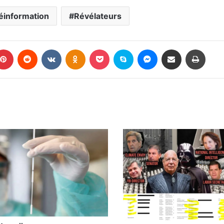
éinformation
Révélateurs
blr
Pinterest
Reddit
VKontakte
Odnoklassniki
Pocket
Skype
Messenger
Partager par E-mail
Impri