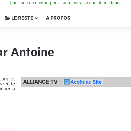
Une zone de confort persistante entraine une dépendance
LE RESTE
A PROPOS
ar Antoine
eurs et
ALLIANCE TV
–
Accès au Site
vrer le
inuer a