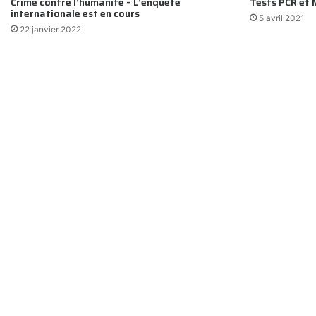
Crime contre l’humanité – L’enquête
Tests PCR et 
internationale est en cours
5 avril 2021
22 janvier 2022