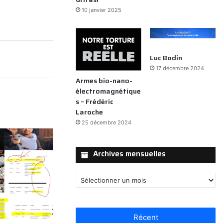
10 janvier 2025
mer
Luc Bodin
17 décembre 2024
Armes bio-nano-
électromagnétique
s – Frédéric
Laroche
25 décembre 2024
Archives mensuelles
Archives
mensuelles
Récent