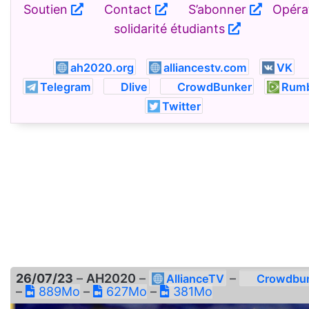
Soutien
Contact
S’abonner
Opérat
solidarité étudiants
ah2020.org
alliancestv.com
VK
Telegram
Dlive
CrowdBunker
Rumb
Twitter
26/07/23
–
AH2020
–
–
AllianceTV
Crowdbu
–
889Mo
–
627Mo
–
381Mo