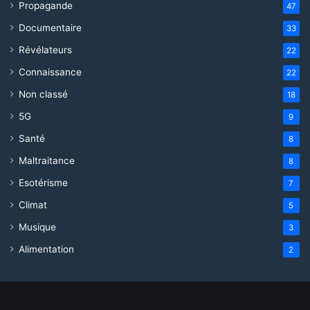
Propagande
47
Documentaire
33
Révélateurs
22
Connaissance
22
Non classé
18
5G
9
Santé
8
Maltraitance
8
Esotérisme
7
Climat
5
Musique
3
Alimentation
2