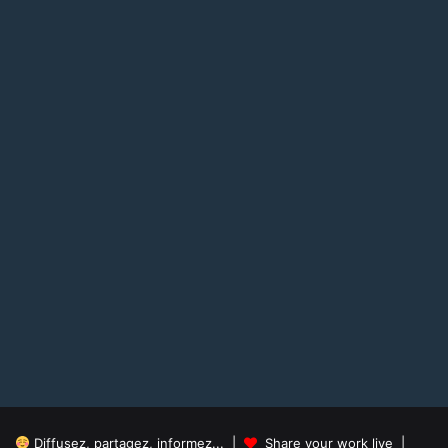
Diffusez, partagez, informez... |
Share your work live |