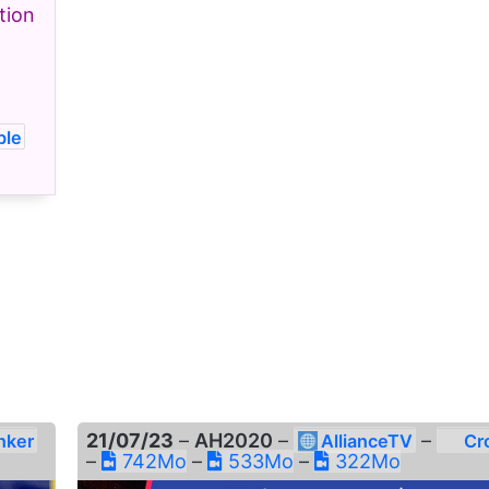
ion
le
21/07/23
–
AH2020
–
–
nker
AllianceTV
Cr
–
742Mo
–
533Mo
–
322Mo