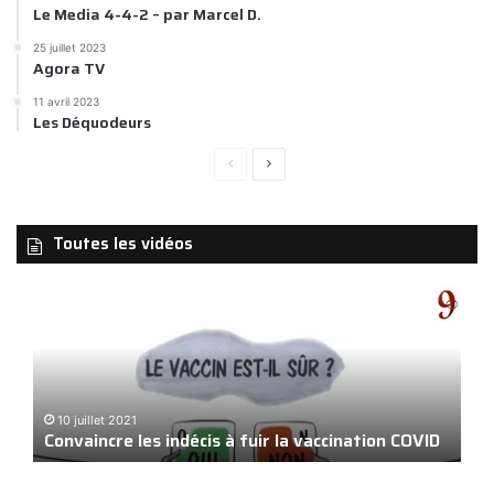
Le Media 4-4-2 – par Marcel D.
25 juillet 2023
Agora TV
11 avril 2023
Les Déquodeurs
Page
Page
précédente
suivante
Toutes les vidéos
Convaincre
Bien
les
les
indécis
proc
à
de
fuir
la
la
Worl
10 juillet 2021
1
vaccination
Fre
Convaincre les indécis à fuir la vaccination COVID
Bi
COVID
Allia