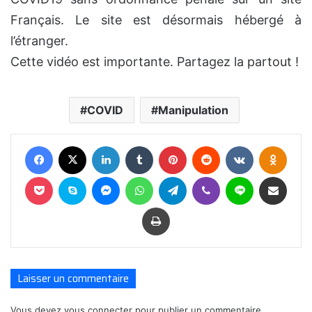
Français. Le site est désormais hébergé à
l’étranger.
Cette vidéo est importante. Partagez la partout !
COVID
Manipulation
Facebook
X
Linkedin
Tumblr
Pinterest
Reddit
VKontakte
Odnok
Pocket
Skype
Messenger
WhatsApp
Telegram
Viber
Ligne
Partager par E-mail
Imprimer
Laisser un commentaire
Vous devez
vous connecter
pour publier un commentaire.