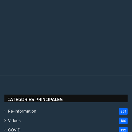
CATEGORIES PRINCIPALES
Ré-information
231
Vidéos
180
COVID
132