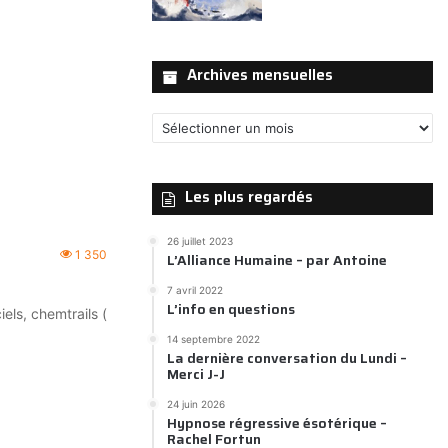
Archives mensuelles
Archives
mensuelles
Les plus regardés
26 juillet 2023
1 350
L’Alliance Humaine – par Antoine
7 avril 2022
L’info en questions
els, chemtrails (
14 septembre 2022
La dernière conversation du Lundi –
Merci J-J
24 juin 2026
Hypnose régressive ésotérique –
Rachel Fortun