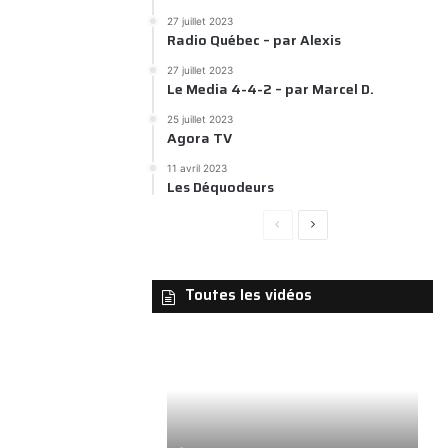
27 juillet 2023
Radio Québec – par Alexis
27 juillet 2023
Le Media 4-4-2 – par Marcel D.
25 juillet 2023
Agora TV
11 avril 2023
Les Déquodeurs
Page
Page
précédente
suivante
Toutes les vidéos
Contrer
Phas
le
2
plan
–
satanique
Un
verro
1
1
de