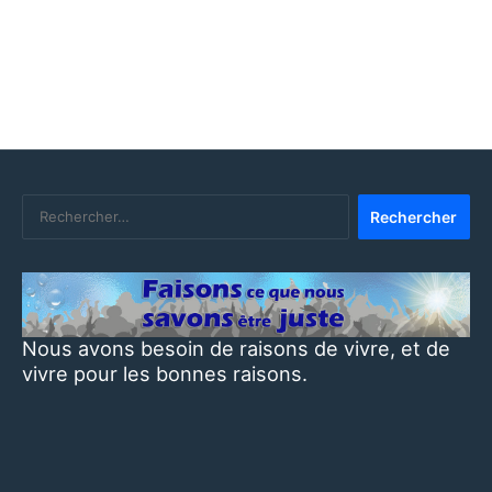
sa gestion de la crise du
Ils étaie
Covid
vacciner…
et
vacciner…
sa
Ça
gestion
les
de
a
la
tués
crise
!
du
Covid
Rechercher :
Nous avons besoin de raisons de vivre, et de
vivre pour les bonnes raisons.