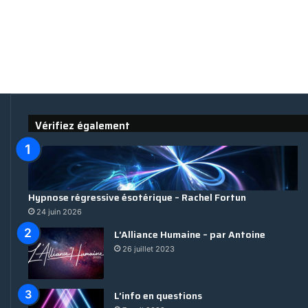
e la
devant le tribunal de La
19 mai 2023
igard
Haye
Origins Untold
de
La
Haye
Vérifiez également
Hypnose régressive ésotérique – Rachel Fortun
24 juin 2026
L’Alliance Humaine – par Antoine
26 juillet 2023
L’info en questions