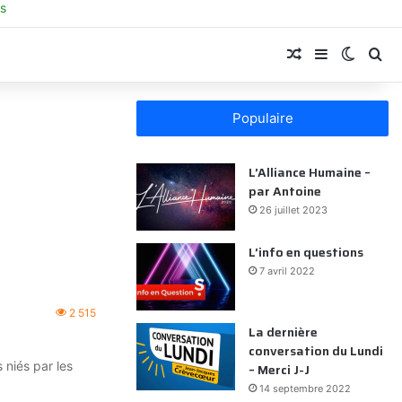
s
Article aléatoi
Sidebar (ba
Switch
Re
Populaire
L’Alliance Humaine –
par Antoine
26 juillet 2023
L’info en questions
7 avril 2022
2 515
La dernière
conversation du Lundi
 niés par les
– Merci J-J
14 septembre 2022