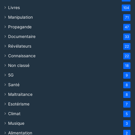
Livres
104
Manipulation
71
Propagande
47
Documentaire
33
Révélateurs
22
Connaissance
22
Non classé
18
5G
9
Santé
8
Maltraitance
8
Esotérisme
7
Climat
5
Musique
3
Alimentation
2