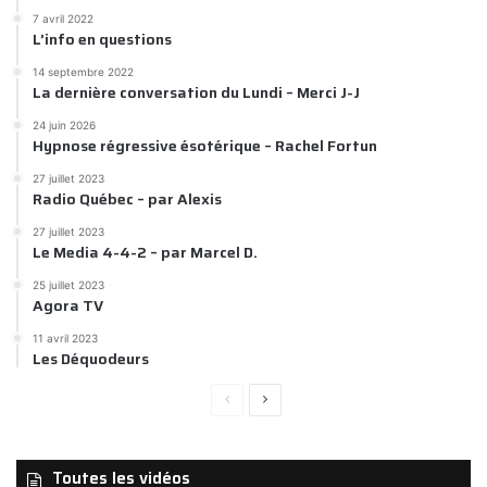
7 avril 2022
L’info en questions
14 septembre 2022
La dernière conversation du Lundi – Merci J-J
24 juin 2026
Hypnose régressive ésotérique – Rachel Fortun
27 juillet 2023
Radio Québec – par Alexis
27 juillet 2023
Le Media 4-4-2 – par Marcel D.
25 juillet 2023
Agora TV
11 avril 2023
Les Déquodeurs
Page
Page
précédente
suivante
Toutes les vidéos