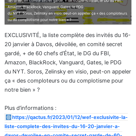
dévoilée, en comité secret gardé, + de 60 chefs d’État, le DG du FBI,
Amazon, BlackRock, Vanguard, Gates, le PDG
du NYT. Soros, Zelinsky en visio, peut-on appeler ça « des comploteurs
ou du complotisme pour notre bien » ?
EXCLUSIVITÉ, la liste complète des invités du 16-
20 janvier à Davos, dévoilée, en comité secret
gardé, + de 60 chefs d’État, le DG du FBI,
Amazon, BlackRock, Vanguard, Gates, le PDG
du NYT. Soros, Zelinsky en visio, peut-on appeler
ça « des comploteurs ou du complotisme pour
notre bien » ?
Plus d’informations :
https://qactus.fr/2023/01/12/wef-exclusivite-la-
liste-complete-des-invites-du-16-20-janvier-a-
davos-devoilee-en-comite-secret-garde-de-60-