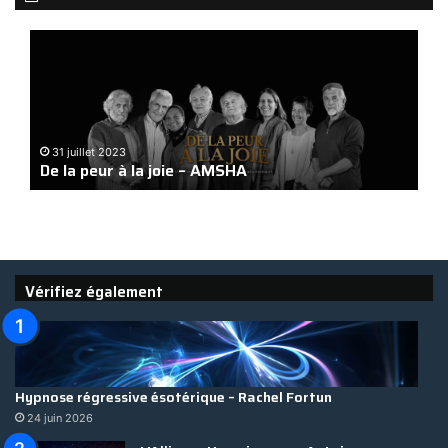
De
Nano
la
magn
peur
dans
à
les
la
injec
2
joie
mas
Na
31 juillet 2023
–
et
De la peur à la joie – AMSHA
ma
AMSHA
écou
?
Vérifiez également
Hypnose régressive ésotérique – Rachel Fortun
24 juin 2026